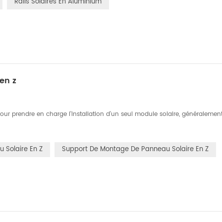
Rails Solaires En Aluminium
en z
 prendre en charge l'installation d'un seul module solaire, généralement, 
 Solaire En Z
Support De Montage De Panneau Solaire En Z