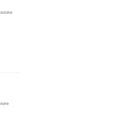
solaire
laire