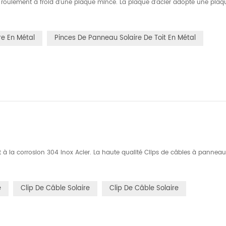
ou roulement à froid d'une plaque mince. La plaque d'acier adopte une plaq
e En Métal
Pinces De Panneau Solaire De Toit En Métal
nt à la corrosion 304 Inox Acier. La haute qualité Clips de câbles à pannea
e
Clip De Câble Solaire
Clip De Câble Solaire