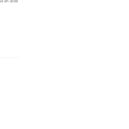
ue en acier
u