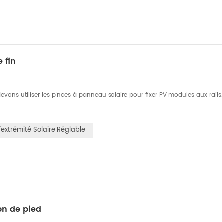
 fin
ns utiliser les pinces à panneau solaire pour fixer PV modules aux rails.
'extrémité Solaire Réglable
on de pied