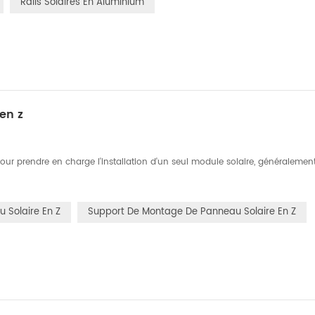
Rails Solaires En Aluminium
en z
 prendre en charge l'installation d'un seul module solaire, généralement, 
 Solaire En Z
Support De Montage De Panneau Solaire En Z