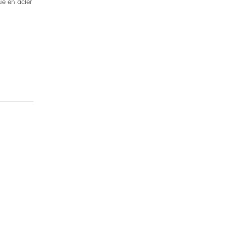
ue en acier
u