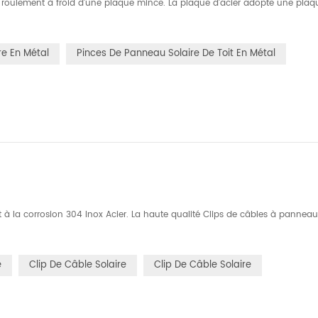
ou roulement à froid d'une plaque mince. La plaque d'acier adopte une plaq
e En Métal
Pinces De Panneau Solaire De Toit En Métal
nt à la corrosion 304 Inox Acier. La haute qualité Clips de câbles à pannea
e
Clip De Câble Solaire
Clip De Câble Solaire