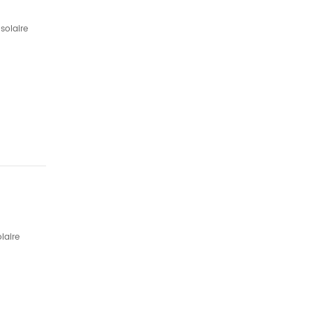
solaire
laire