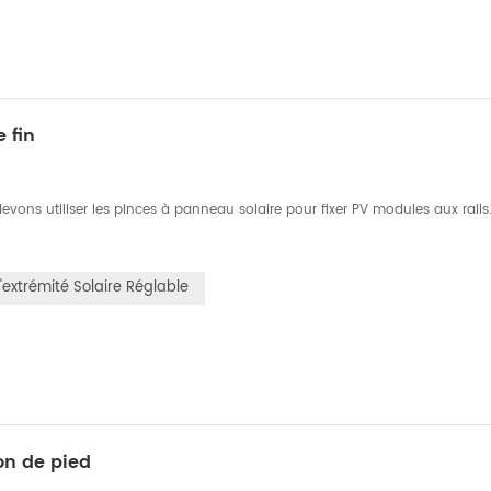
 fin
ns utiliser les pinces à panneau solaire pour fixer PV modules aux rails.
'extrémité Solaire Réglable
on de pied