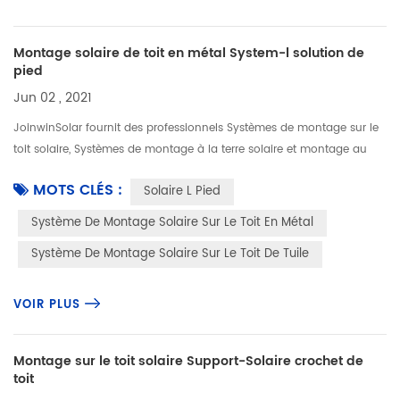
Montage solaire de toit en métal System-l solution de
pied
Jun 02 , 2021
JoinwinSolar fournit des professionnels Systèmes de montage sur le
toit solaire, Systèmes de montage à la terre solaire et montage au
carport solaire Système. Système de montage solaire sur le toit en...
MOTS CLÉS :
Solaire L Pied
Système De Montage Solaire Sur Le Toit En Métal
Système De Montage Solaire Sur Le Toit De Tuile
VOIR PLUS
Montage sur le toit solaire Support-Solaire crochet de
toit