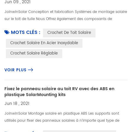
Jun 09 , 2021
JoinwinSolar Conception et fabrication Systèmes de montage solaire
sur le toit de tuile Nous Offrez également des composants de
montage solaire séparément. Notre produit de Crochet de toit solaire
MOTS CLÉS :
Crochet De Toit Solaire
est...
Crochet Solaire En Acier Inoxydable
Crochet Solaire Réglable
VOIR PLUS
Fixez le panneau solaire au toit RV avec des ABS en
plastique SolarMounting kits
Jun 18 , 2021
JoinwinSolar Montage solaire en plastique ABS Les supports sont
utilisés pour fixer des panneaux solaires à n'importe quel type de
toiture plate sans pénétration. Vous Ne besoin que de la colle pour