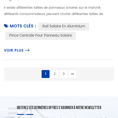
il existe différentes tailles de panneaux solaires sur le marché,
différents consommateurs peuvent choisir différentes tailles de
panneaux solaires à monter sur leur toit.sauf Rail solaire en
MOTS CLÉS :
Rail Solaire En Aluminium
aluminiu...
Pince Centrale Pour Panneau Solaire
VOIR PLUS
1
2
3
OBTENEZ LES DERNIÈRES OFFRES S'ABONNER À NOTRE NEWSLETTER