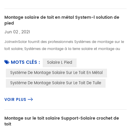
Montage solaire de toit en métal System-l solution de
pied
Jun 02 , 2021
JoinwinSolar fournit des professionnels Systèmes de montage sur le
toit solaire, Systèmes de montage à la terre solaire et montage au
carport solaire Système. Système de montage solaire sur le toit en...
MOTS CLÉS :
Solaire L Pied
Système De Montage Solaire Sur Le Toit En Métal
Système De Montage Solaire Sur Le Toit De Tuile
VOIR PLUS
Montage sur le toit solaire Support-Solaire crochet de
toit