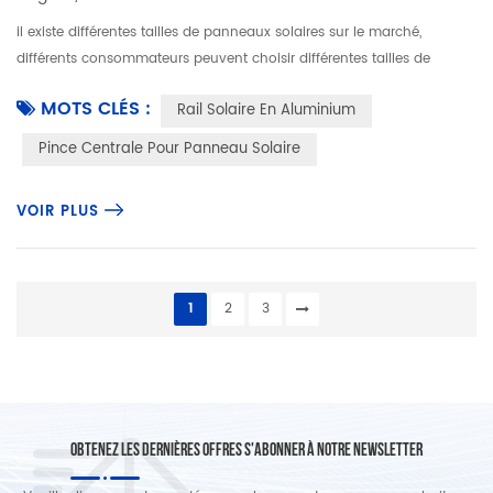
il existe différentes tailles de panneaux solaires sur le marché,
différents consommateurs peuvent choisir différentes tailles de
panneaux solaires à monter sur leur toit.sauf Rail solaire en
MOTS CLÉS :
Rail Solaire En Aluminium
aluminiu...
Pince Centrale Pour Panneau Solaire
VOIR PLUS
1
2
3
OBTENEZ LES DERNIÈRES OFFRES S'ABONNER À NOTRE NEWSLETTER