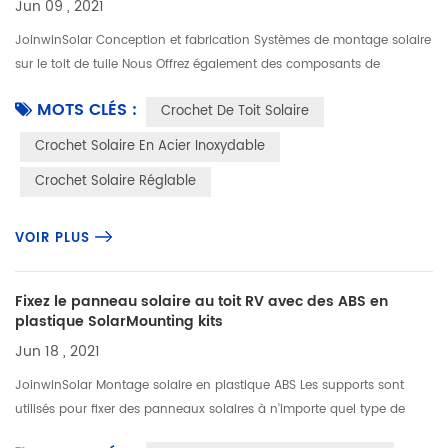
Jun 09 , 2021
JoinwinSolar Conception et fabrication Systèmes de montage solaire
sur le toit de tuile Nous Offrez également des composants de
montage solaire séparément. Notre produit de Crochet de toit solaire
MOTS CLÉS :
Crochet De Toit Solaire
est...
Crochet Solaire En Acier Inoxydable
Crochet Solaire Réglable
VOIR PLUS
Fixez le panneau solaire au toit RV avec des ABS en
plastique SolarMounting kits
Jun 18 , 2021
JoinwinSolar Montage solaire en plastique ABS Les supports sont
utilisés pour fixer des panneaux solaires à n'importe quel type de
toiture plate sans pénétration. Vous Ne besoin que de la colle pour