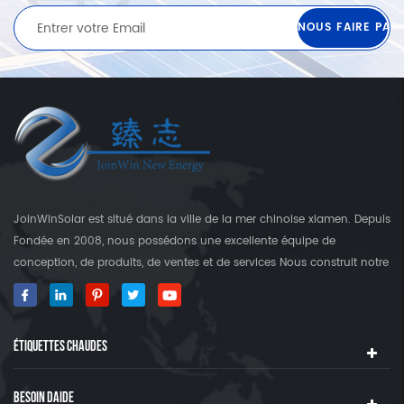
JoinWinSolar est situé dans la ville de la mer chinoise xiamen. Depuis
Fondée en 2008, nous possédons une excellente équipe de
conception, de produits, de ventes et de services Nous construit notre
propre usine qui est plus que 3000 Square's terre. En tant que
fournisseur mondial des crochets de fixation solaire, JoinwinSolar a
créé une valeur ajoutée pour les clients autour du monde World. ◆
ÉTIQUETTES CHAUDES
notre produit JoinwinSolar Les produits comprennent le Suivant: 1,
Systèmes de montage solaire sur le toit en métal et accessoires 2,
tuile Systèmes de montage solaire sur le toit et accessoires 3,
BESOIN DAIDE