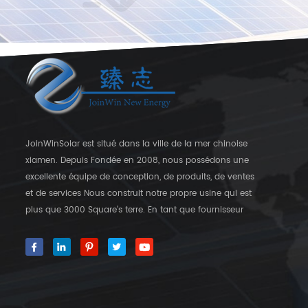
JoinWinSolar est situé dans la ville de la mer chinoise
xiamen. Depuis Fondée en 2008, nous possédons une
excellente équipe de conception, de produits, de ventes
et de services Nous construit notre propre usine qui est
plus que 3000 Square's terre. En tant que fournisseur
mondial des crochets de fixation solaire, JoinwinSolar a
créé une valeur ajoutée pour les clients autour du monde
World. ◆ notre produit JoinwinSolar Les produits
comprennent le Suivant: 1, Systèmes de montage solaire
sur le toit en métal et accessoires 2, tuile Systèmes de