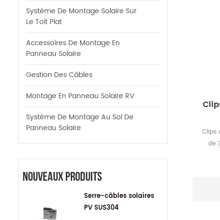
Système De Montage Solaire Sur
Le Toit Plat
Accessoires De Montage En
Panneau Solaire
Gestion Des Câbles
Montage En Panneau Solaire RV
Clip
Système De Montage Au Sol De
Panneau Solaire
Clips
de 
drain
Utilis
Nouveaux Produits
boue 
photo
Serre-câbles solaires
de l'a
PV SUS304