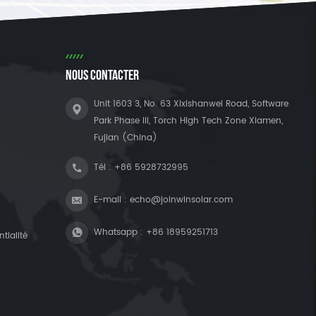
NOUS CONTACTER
Unit 1603 3, No. 63 Xixishanwei Road, Software
Park Phase III, Torch High Tech Zone Xiamen,
Fujian (China)
Tél :
+86 5928732995
E-mail :
echo@joinwinsolar.com
Whatsapp :
+86 18959251713
tialité