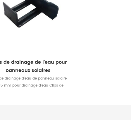
s de drainage de l'eau pour
panneaux solaires
 de drainage d'eau de panneau solaire
35 mm pour drainage d'eau Clips de
age d'eau de panneau photovoltaïque
és pour le drainage et l'évacuation de la
le long du bord inférieur des modules
voltaïques pour résoudre le problème
ccumulation d'eau et de cendres sur les
panneaux solaires.