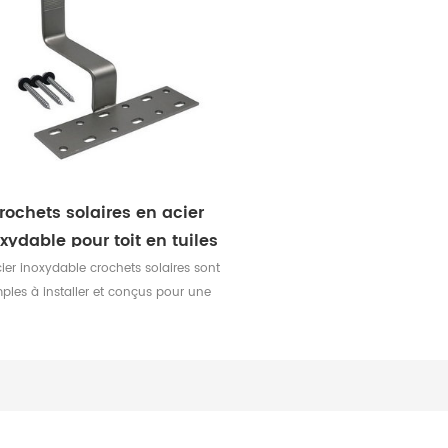
rochets solaires en acier
xydable pour toit en tuiles
cier inoxydable crochets solaires sont
ples à installer et conçus pour une
odité maximale pour la fixation du
anneau solaire sur le toit en tuiles.