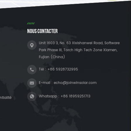
NOUS CONTACTER
Unit 1603 3, No. 63 Xixishanwei Road, Software
Park Phase III, Torch High Tech Zone Xiamen,
Fujian (China)
Tél :
+86 5928732995
E-mail :
echo@joinwinsolar.com
Whatsapp :
+86 18959251713
tialité