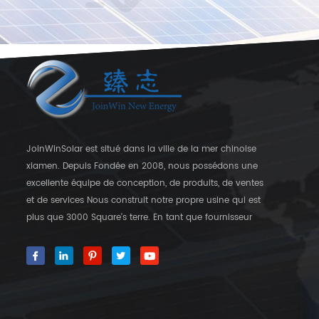
JoinWinSolar est situé dans la ville de la mer chinoise
xiamen. Depuis Fondée en 2008, nous possédons une
excellente équipe de conception, de produits, de ventes
et de services Nous construit notre propre usine qui est
plus que 3000 Square's terre. En tant que fournisseur
mondial des crochets de fixation solaire, JoinwinSolar a
créé une valeur ajoutée pour les clients autour du monde
World. ◆ notre produit JoinwinSolar Les produits
comprennent le Suivant: 1, Systèmes de montage solaire
sur le toit en métal et accessoires 2, tuile Systèmes de