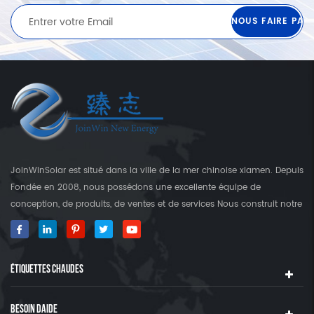
JoinWinSolar est situé dans la ville de la mer chinoise xiamen. Depuis
Fondée en 2008, nous possédons une excellente équipe de
conception, de produits, de ventes et de services Nous construit notre
propre usine qui est plus que 3000 Square's terre. En tant que
fournisseur mondial des crochets de fixation solaire, JoinwinSolar a
créé une valeur ajoutée pour les clients autour du monde World. ◆
ÉTIQUETTES CHAUDES
notre produit JoinwinSolar Les produits comprennent le Suivant: 1,
Systèmes de montage solaire sur le toit en métal et accessoires 2,
tuile Systèmes de montage solaire sur le toit et accessoires 3,
BESOIN DAIDE