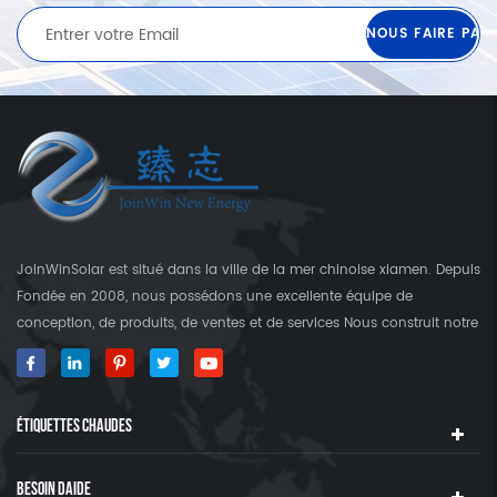
JoinWinSolar est situé dans la ville de la mer chinoise xiamen. Depuis
Fondée en 2008, nous possédons une excellente équipe de
conception, de produits, de ventes et de services Nous construit notre
propre usine qui est plus que 3000 Square's terre. En tant que
fournisseur mondial des crochets de fixation solaire, JoinwinSolar a
créé une valeur ajoutée pour les clients autour du monde World. ◆
ÉTIQUETTES CHAUDES
notre produit JoinwinSolar Les produits comprennent le Suivant: 1,
Systèmes de montage solaire sur le toit en métal et accessoires 2,
tuile Systèmes de montage solaire sur le toit et accessoires 3,
BESOIN DAIDE