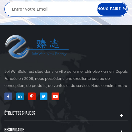
JoinWinSolar est situé dans la ville de la mer chinoise xiamen. Depuis
Fondée en 2008, nous possédons une excellente équipe de
conception, de produits, de ventes et de services Nous construit notre
propre usine qui est plus que 3000 Square's terre. En tant que
fournisseur mondial des crochets de fixation solaire, JoinwinSolar a
créé une valeur ajoutée pour les clients autour du monde World. ◆
ÉTIQUETTES CHAUDES
notre produit JoinwinSolar Les produits comprennent le Suivant: 1,
Systèmes de montage solaire sur le toit en métal et accessoires 2,
tuile Systèmes de montage solaire sur le toit et accessoires 3,
BESOIN DAIDE