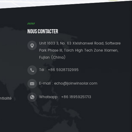
NOUS CONTACTER
Unit 1603 3, No. 63 Xixishanwei Road, Software
Park Phase III, Torch High Tech Zone Xiamen,
Fujian (China)
Tél :
+86 5928732995
E-mail :
echo@joinwinsolar.com
Whatsapp :
+86 18959251713
tialité