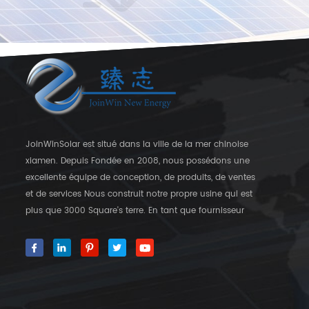
JoinWinSolar est situé dans la ville de la mer chinoise
xiamen. Depuis Fondée en 2008, nous possédons une
excellente équipe de conception, de produits, de ventes
et de services Nous construit notre propre usine qui est
plus que 3000 Square's terre. En tant que fournisseur
mondial des crochets de fixation solaire, JoinwinSolar a
créé une valeur ajoutée pour les clients autour du monde
World. ◆ notre produit JoinwinSolar Les produits
comprennent le Suivant: 1, Systèmes de montage solaire
sur le toit en métal et accessoires 2, tuile Systèmes de