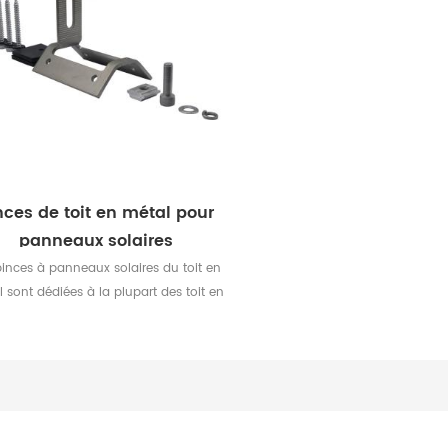
nces de toit en métal pour
panneaux solaires
pinces à panneaux solaires du toit en
 sont dédiées à la plupart des toit en
al PV Module Installation. Avec des
onceptions différentes de pinces à
neaux solaires de toit en métal, nos
uits peuvent être utilisés sur presque
tous les toits Toits.