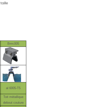
taille
Brrrc005
al 6005-T5
Toit métallique
debout couture