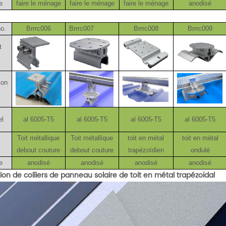
e
faire le ménage
faire le ménage
faire le ménage
anodisé
no.
Brrrc006
Brrrc007
Brrrc008
Brrrc009
t
ion
el
al 6005-T5
al 6005-T5
al 6005-T5
al 6005-T5
Toit métallique
Toit métallique
toit en métal
toit en métal
.
debout couture
debout couture
trapézoïdien
ondulé
e
anodisé
anodisé
anodisé
anodisé
ion de colliers de panneau solaire de toit en métal trapézoïdal