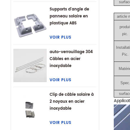
surfac
Supports d'angle de
panneau solaire en
article 
plastique ABS
produi
pic.
VOIR PLUS
Installat
auto-verrouillage 304
Pic.
Câbles en acier
inoxydable
Matéri
VOIR PLUS
Spec
surfac
Clip de câble solaire à
Applicat
2 noyaux en acier
inoxydable
VOIR PLUS