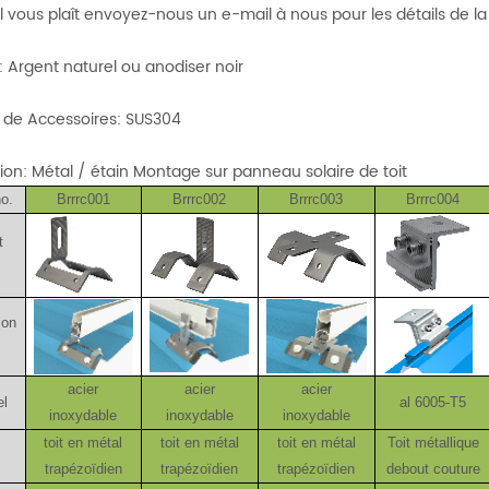
S'il vous plaît envoyez-nous un e-mail à nous pour les détails de la 
 Argent naturel ou anodiser noir
l de Accessoires: SUS304
ion: Métal / étain Montage sur panneau solaire de toit
no.
Brrrc001
Brrrc002
Brrrc003
Brrrc004
t
ion
acier
acier
acier
el
al 6005-T5
inoxydable
inoxydable
inoxydable
toit en métal
toit en métal
toit en métal
Toit métallique
.
trapézoïdien
trapézoïdien
trapézoïdien
debout couture