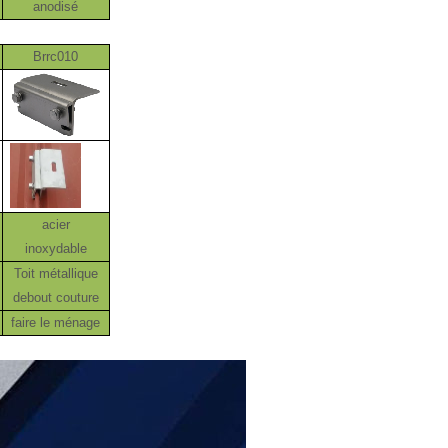
anodisé
Brrc010
acier
inoxydable
Toit métallique
debout couture
faire le ménage