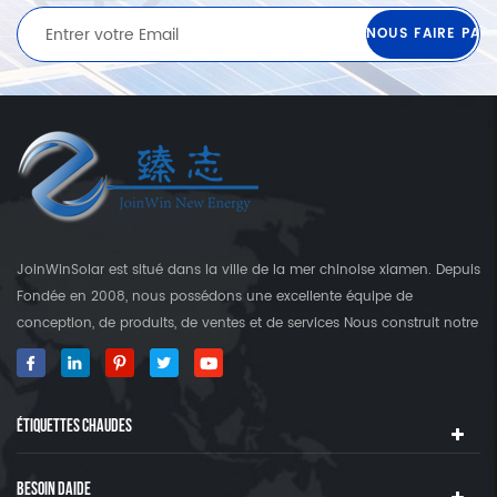
JoinWinSolar est situé dans la ville de la mer chinoise xiamen. Depuis
Fondée en 2008, nous possédons une excellente équipe de
conception, de produits, de ventes et de services Nous construit notre
propre usine qui est plus que 3000 Square's terre. En tant que
fournisseur mondial des crochets de fixation solaire, JoinwinSolar a
créé une valeur ajoutée pour les clients autour du monde World. ◆
ÉTIQUETTES CHAUDES
notre produit JoinwinSolar Les produits comprennent le Suivant: 1,
Systèmes de montage solaire sur le toit en métal et accessoires 2,
tuile Systèmes de montage solaire sur le toit et accessoires 3,
BESOIN DAIDE