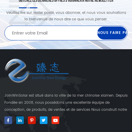
OBTENEZ LES DERNIÈRES OFFRES S'ABONNER À NOTRE NEWSLETTER
Veuillez lire sur, rester posté, vous abonner, et nous vous souhaitons
la bienvenue de nous dire ce que vous penser.
JoinWinSolar est situé dans la ville de la mer chinoise xiamen. Depuis
Fondée en 2008, nous possédons une excellente équipe de
conception, de produits, de ventes et de services Nous construit notre
propre usine qui est plus que 3000 Square's terre. En tant que
fournisseur mondial des crochets de fixation solaire, JoinwinSolar a
créé une valeur ajoutée pour les clients autour du monde World. ◆