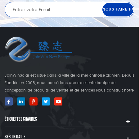
JoinWinSolar est situé dans la ville de la mer chinoise xiamen. Depuis
Fondée en 2008, nous possédons une excellente équipe de
conception, de produits, de ventes et de services Nous construit notre
propre usine qui est plus que 3000 Square's terre. En tant que
fournisseur mondial des crochets de fixation solaire, JoinwinSolar a
créé une valeur ajoutée pour les clients autour du monde World. ◆
ÉTIQUETTES CHAUDES
notre produit JoinwinSolar Les produits comprennent le Suivant: 1,
Systèmes de montage solaire sur le toit en métal et accessoires 2,
tuile Systèmes de montage solaire sur le toit et accessoires 3,
BESOIN DAIDE