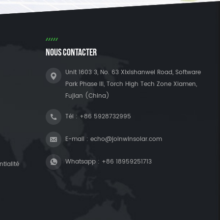
NOUS CONTACTER
Unit 1603 3, No. 63 Xixishanwei Road, Software
Park Phase III, Torch High Tech Zone Xiamen,
Fujian (China)
Tél :
+86 5928732995
E-mail :
echo@joinwinsolar.com
Whatsapp :
+86 18959251713
tialité