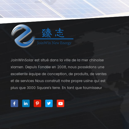
JoinWinSolar est situé dans la ville de la mer chinoise
xiamen. Depuis Fondée en 2008, nous possédons une
excellente équipe de conception, de produits, de ventes
et de services Nous construit notre propre usine qui est
plus que 3000 Square's terre. En tant que fournisseur
mondial des crochets de fixation solaire, JoinwinSolar a
créé une valeur ajoutée pour les clients autour du monde
World. ◆ notre produit JoinwinSolar Les produits
comprennent le Suivant: 1, Systèmes de montage solaire
sur le toit en métal et accessoires 2, tuile Systèmes de