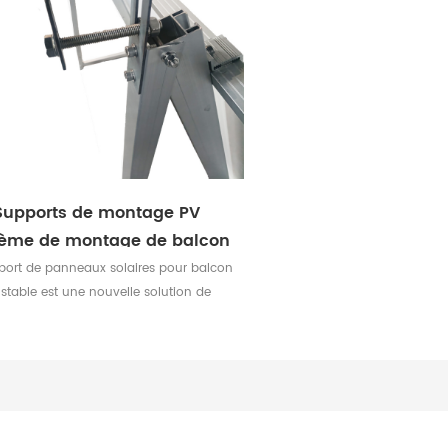
Supports de montage PV
tème de montage de balcon
solaire réglable
port de panneaux solaires pour balcon
stable est une nouvelle solution de
ntage solaire pour les modules de
ux photovoltaïques installés dans les
ns. Le support solaire pour balcon est
table à différents types de balcons de
aille courante avec garde-corps en
aluminium.