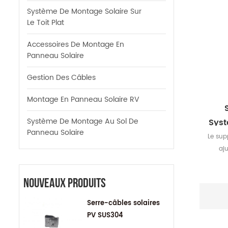
Système De Montage Solaire Sur
Le Toit Plat
Accessoires De Montage En
Panneau Solaire
Gestion Des Câbles
Montage En Panneau Solaire RV
Système De Montage Au Sol De
Sys
Panneau Solaire
Le sup
aju
mo
pannea
Nouveaux Produits
balco
ajus
Serre-câbles solaires
t
PV SUS304