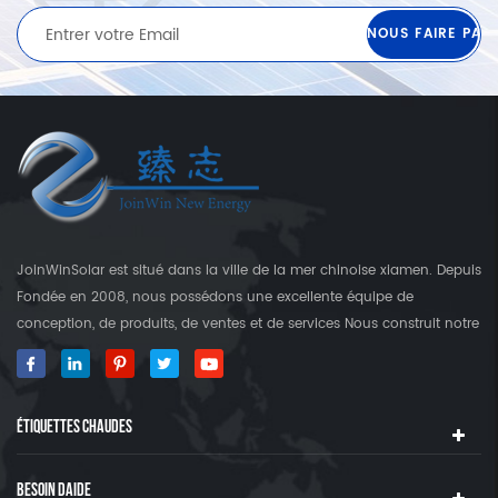
JoinWinSolar est situé dans la ville de la mer chinoise xiamen. Depuis
Fondée en 2008, nous possédons une excellente équipe de
conception, de produits, de ventes et de services Nous construit notre
propre usine qui est plus que 3000 Square's terre. En tant que
fournisseur mondial des crochets de fixation solaire, JoinwinSolar a
créé une valeur ajoutée pour les clients autour du monde World. ◆
ÉTIQUETTES CHAUDES
notre produit JoinwinSolar Les produits comprennent le Suivant: 1,
Systèmes de montage solaire sur le toit en métal et accessoires 2,
tuile Systèmes de montage solaire sur le toit et accessoires 3,
BESOIN DAIDE