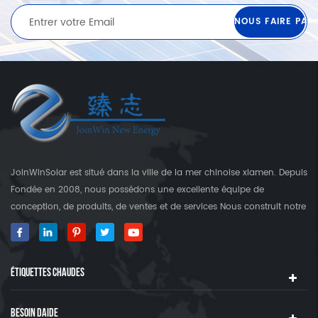
JoinWinSolar est situé dans la ville de la mer chinoise xiamen. Depuis
Fondée en 2008, nous possédons une excellente équipe de
conception, de produits, de ventes et de services Nous construit notre
propre usine qui est plus que 3000 Square's terre. En tant que
fournisseur mondial des crochets de fixation solaire, JoinwinSolar a
créé une valeur ajoutée pour les clients autour du monde World. ◆
ÉTIQUETTES CHAUDES
notre produit JoinwinSolar Les produits comprennent le Suivant: 1,
Systèmes de montage solaire sur le toit en métal et accessoires 2,
tuile Systèmes de montage solaire sur le toit et accessoires 3,
BESOIN DAIDE