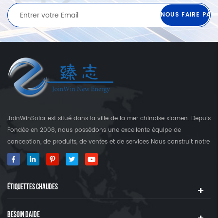
JoinWinSolar est situé dans la ville de la mer chinoise xiamen. Depuis
Fondée en 2008, nous possédons une excellente équipe de
conception, de produits, de ventes et de services Nous construit notre
propre usine qui est plus que 3000 Square's terre. En tant que
fournisseur mondial des crochets de fixation solaire, JoinwinSolar a
créé une valeur ajoutée pour les clients autour du monde World. ◆
ÉTIQUETTES CHAUDES
notre produit JoinwinSolar Les produits comprennent le Suivant: 1,
Systèmes de montage solaire sur le toit en métal et accessoires 2,
tuile Systèmes de montage solaire sur le toit et accessoires 3,
BESOIN DAIDE