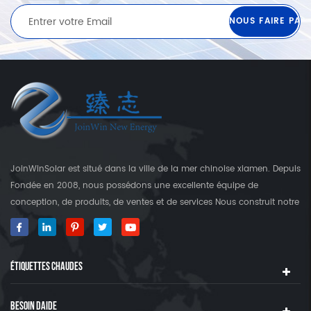
JoinWinSolar est situé dans la ville de la mer chinoise xiamen. Depuis
Fondée en 2008, nous possédons une excellente équipe de
conception, de produits, de ventes et de services Nous construit notre
propre usine qui est plus que 3000 Square's terre. En tant que
fournisseur mondial des crochets de fixation solaire, JoinwinSolar a
créé une valeur ajoutée pour les clients autour du monde World. ◆
ÉTIQUETTES CHAUDES
notre produit JoinwinSolar Les produits comprennent le Suivant: 1,
Systèmes de montage solaire sur le toit en métal et accessoires 2,
tuile Systèmes de montage solaire sur le toit et accessoires 3,
BESOIN DAIDE