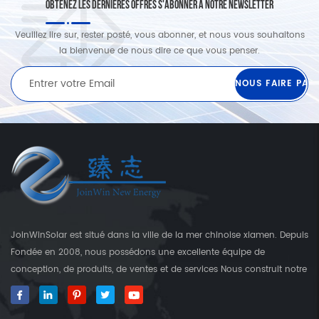
OBTENEZ LES DERNIÈRES OFFRES S'ABONNER À NOTRE NEWSLETTER
Veuillez lire sur, rester posté, vous abonner, et nous vous souhaitons
la bienvenue de nous dire ce que vous penser.
JoinWinSolar est situé dans la ville de la mer chinoise xiamen. Depuis
Fondée en 2008, nous possédons une excellente équipe de
conception, de produits, de ventes et de services Nous construit notre
propre usine qui est plus que 3000 Square's terre. En tant que
fournisseur mondial des crochets de fixation solaire, JoinwinSolar a