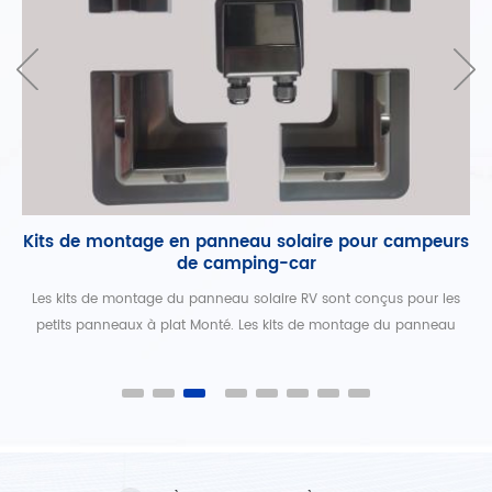
Kits de montage en panneau solaire pour campeurs
de camping-car
r
Les kits de montage du panneau solaire RV sont conçus pour les
petits panneaux à plat Monté. Les kits de montage du panneau
d
solaire RV sont parfaits pour mobile ou marine Systèmes.