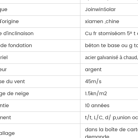
que
JoinwinSolar
d'origine
xiamen ,chine
 d'inclinaison
Cu
fr stomisé
om
5° t
 de fondation
béton
te base ou g
t
riel
acier galvanisé à chaud
eur
argent
sse du vent
45m/s
ge de neige
1.5kn/m2
ntie
10 années
ment
t/t, L/C, d/
p,union oc
dans la boîte de cart
llage
demande