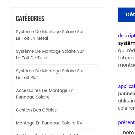
Dét
Catégories
Système De Montage Solaire Sur
descrip
Le Toit En Métal
systèm
qui ré
Système De Montage Solaire Sur
fabriq
Le Toit De Tuile
montag
Système De Montage Solaire Sur
Le Toit Plat
applicat
Accessoires De Montage En
pannea
Panneau Solaire
utilitair
cela ren
Gestion Des Câbles
Montage En Panneau Solaire RV
présent
nom 