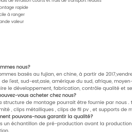
lais de livraison courts et frais de transport réduits
ntage rapide
cile à ranger
ande valeur
ommes nous?
ommes basés au fujian, en chine, à partir de 2017,vendr
 de l'est, sud-est,asie, amérique du sud, afrique, moyen
ire le développement, fabrication, contrôle qualité et se
ouvez-vous acheter chez nous?
a structure de montage pourrait être fournie par nous . t
mité , clips métalliques , clips de fil pv , et supports de
nt pouvons-nous garantir la qualité?
s un échantillon de pré-production avant la production 
ion.