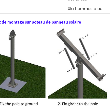
Xia
hommes p
ou
t de montage sur poteau de panneau solaire