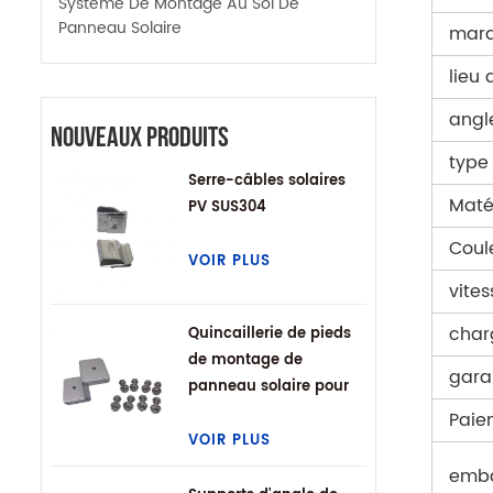
Système De Montage Au Sol De
Panneau Solaire
mar
lieu 
angle
Nouveaux Produits
type
Serre-câbles solaires
Maté
PV SUS304
Coul
VOIR PLUS
vite
char
Quincaillerie de pieds
de montage de
gara
panneau solaire pour
VR
Paie
VOIR PLUS
emba