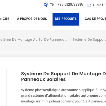
Tél :
+86 5928732995
E-Mail :
ICILE
À PROPOS DE NOUS
DES PRODUITS
CAS DE PROJ
Système De Support
Système De Montage Au Sol De Panneau Solaire
Système De Support De Montage D
Panneaux Solaires
système photovoltaïque autonome
s'applique à un s
grand
système d'alimentation solaire autonome
conv
montage sur mini poteau convient pour 1 à 4 panneaux