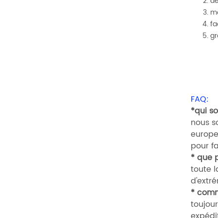
dé
mo
fa
gr
FAQ:
*qui s
nous s
europe
pour fa
*
que p
toute l
d'extré
*
comme
toujour
expédit