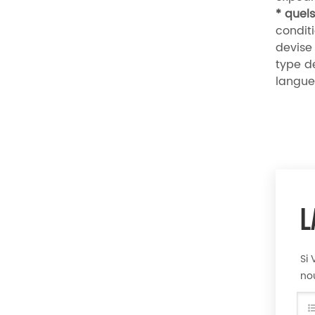
*
quels
conditi
devise
type d
langue 
L
Si 
no