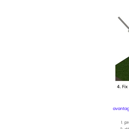
avantag
pr